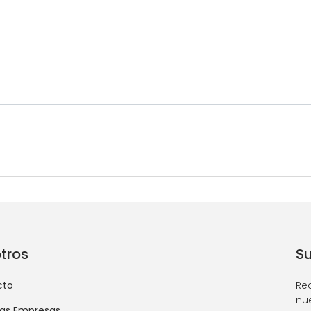
tros
Su
cto
Re
nu
as Empresas