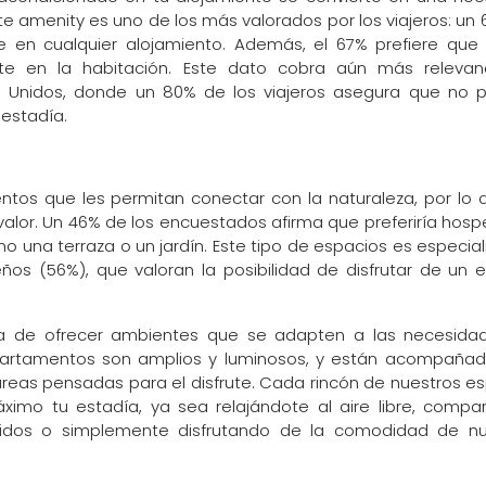
te amenity es uno de los más valorados por los viajeros: un
e en cualquier alojamiento. Además, el 67% prefiere que 
nte en la habitación. Este dato cobra aún más relevan
 Unidos, donde un 80% de los viajeros asegura que no p
 estadía.
ntos que les permitan conectar con la naturaleza, por lo 
valor. Un 46% de los encuestados afirma que preferiría hos
mo una terraza o un jardín. Este tipo de espacios es especi
ños (56%), que valoran la posibilidad de disfrutar de un 
ia de ofrecer ambientes que se adapten a las necesida
partamentos son amplios y luminosos, y están acompañad
áreas pensadas para el disfrute. Cada rincón de nuestros e
imo tu estadía, ya sea relajándote al aire libre, compa
idos o simplemente disfrutando de la comodidad de nu