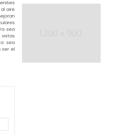
enities
al aire
ejoran
culares
 Ya sea
 vistas
ta sea
 ser el