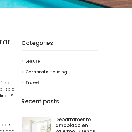
rar
Categories
Leisure
Corporate Housing
ión del
Travel
o solo
nal. Si
Recent posts
Departamento
udad se
amoblado en
cesidad
Palermo, Buenos