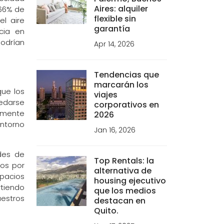
Aires: alquiler
 66% de
flexible sin
el aire
garantía
cia en
odrían
Apr 14, 2026
Tendencias que
marcarán los
que los
viajes
pedarse
corporativos en
almente
2026
entorno
Jan 16, 2026
des de
Top Rentals: la
os por
alternativa de
spacios
housing ejecutivo
rtiendo
que los medios
estros
destacan en
Quito.